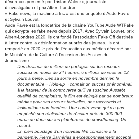
désormais présenté par Tristan Waleckx, journaliste
d’investigation et prix Albert-Londres.
« Fake news, la machine à fric » est une enquête d’Aude Favre
et Sylvain Louvet.
Aude Favre est la fondatrice de la chaîne YouTube Aude WTFake
qui décrypte les fake news depuis 2017. Avec Sylvain Louvet, prix
Albert-Londres 2020, ils ont fondé l’association Fake Off destinée
à lutter contre la désinformation auprès des jeunes. Ils ont
remporté en 2020 le prix de l’éducation aux médias décerné par
le Ministère de la Culture à l’occasion des Assises du
Journalisme.
Des dizaines de milliers de partages sur les réseaux
sociaux en moins de 24 heures, 6 millions de vues en 12
jours à peine. Dès sa sortie en novembre dernier, le
documentaire « Hold-up » connaît un succès phénoménal,
à la hauteur de la controverse qu’il va susciter. Aussitôt
qualifié de complotiste, le film est épinglé par de nombreux
médias pour ses erreurs factuelles, ses raccourcis et
insinuations non fondées. Une controverse qui n’a pas
empêché son réalisateur de récolter près de 300.000
euros de dons sur les plateformes de crowdfunding. Un
record.
En plein bouclage d’un nouveau film consacré à la
pandémie, Pierre Barnérias a exceptionnellement accepté