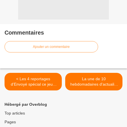
Commentaires
Ajouter un commentaire
< Les 4 reportages
La une de 10
d'Envoyé spécial ce jeudi
hebdomadaires d'actualité
soir : arnaques estivales,
parus ce jeudi. >
femmes de Kaboul et
soldats du coeur.
Hébergé par Overblog
Top articles
Pages