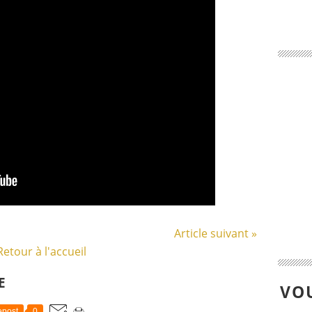
Article suivant »
Retour à l'accueil
E
VOU
post
0