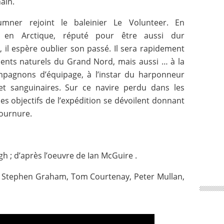
ain.
umner rejoint le baleinier Le Volunteer. En
en Arctique, réputé pour être aussi dur
l espère oublier son passé. Il sera rapidement
ments naturels du Grand Nord, mais aussi … à la
mpagnons d’équipage, à l’instar du harponneur
et sanguinaires. Sur ce navire perdu dans les
les objectifs de l’expédition se dévoilent donnant
ournure.
h ; d’après l’oeuvre de Ian McGuire .
ll, Stephen Graham, Tom Courtenay, Peter Mullan,