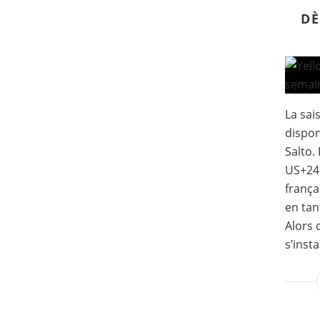
DÈ
La sai
dispon
Salto.
US+24 
frança
en ta
Alors 
s’instal