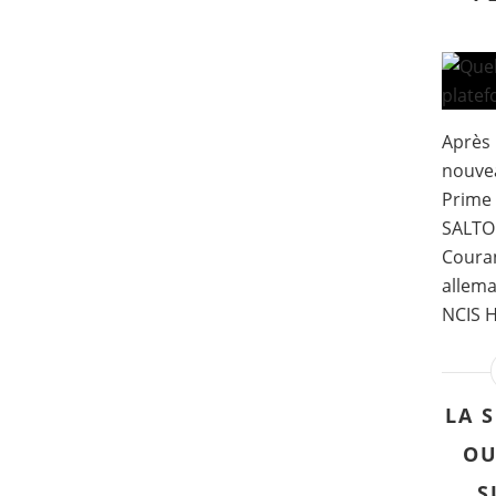
Après 
nouvea
Prime 
SALTO.
Couran
allema
NCIS Ha
LA 
OU
S