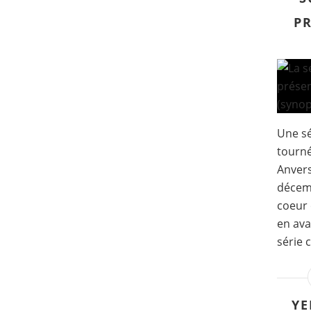
PR
Une sé
tourné
Anvers
décemb
coeur 
en ava
série 
YE