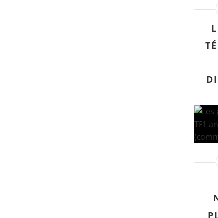
L
TÉ
D
P