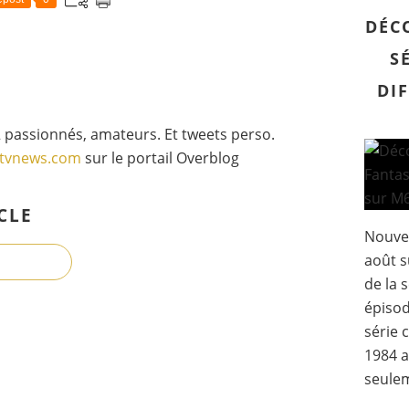
DÉC
S
DI
 passionnés, amateurs. Et tweets perso.
gtvnews.com
sur le portail Overblog
CLE
Nouvea
août s
de la 
épisod
série 
1984 a
seulem