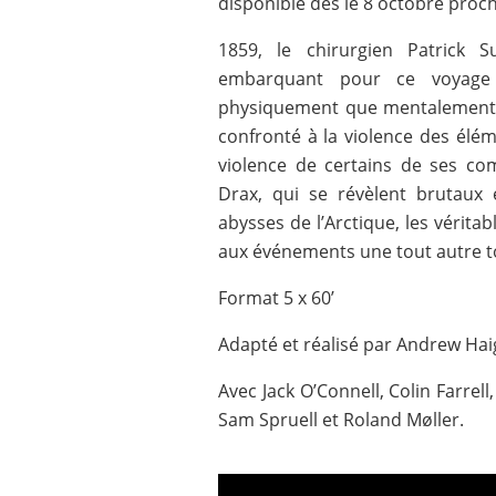
disponible dès le 8 octobre proch
1859, le chirurgien Patrick S
embarquant pour ce voyage 
physiquement que mentalement, i
confronté à la violence des élé
violence de certains de ses co
Drax, qui se révèlent brutaux 
abysses de l’Arctique, les véritab
aux événements une tout autre t
Format 5 x 60’
Adapté et réalisé par Andrew Haig
Avec Jack O’Connell, Colin Farre
Sam Spruell et Roland Møller.