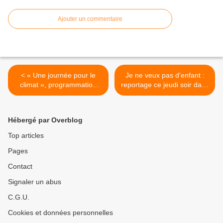
Ajouter un commentaire
< « Une journée pour le
Je ne veux pas d'enfant :
climat », programmation
reportage ce jeudi soir dans
spéciale ce jeudi sur France
Envoyé spécial (extrait). >
Inter.
Hébergé par Overblog
Top articles
Pages
Contact
Signaler un abus
C.G.U.
Cookies et données personnelles