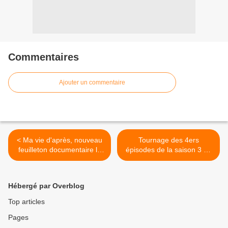
Commentaires
Ajouter un commentaire
< Ma vie d'après, nouveau
Tournage des 4ers
feuilleton documentaire le
épisodes de la saison 3 de
samedi sur France 3.
la série Astrid et Raphaëlle
(synopsis et guests). >
Hébergé par Overblog
Top articles
Pages