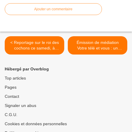
Ajouter un commentaire
< Reportage sur le roi des
Émission de médiation
cochons ce samedi, à
Votre télé et vous : un
13h15 sur France 2.
numéro consacré à la
défiance du public envers
les médias. >
Hébergé par Overblog
Top articles
Pages
Contact
Signaler un abus
C.G.U.
Cookies et données personnelles