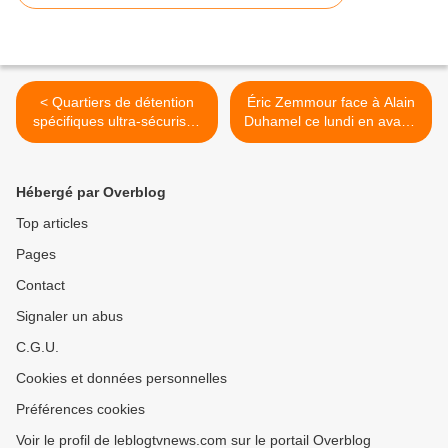
< Quartiers de détention
Éric Zemmour face à Alain
spécifiques ultra-sécurisés
Duhamel ce lundi en avant-
pour détenus radicalisés :
soirée sur BFMTV. >
document exclusif dans
Sept à Huit.
Hébergé par Overblog
Top articles
Pages
Contact
Signaler un abus
C.G.U.
Cookies et données personnelles
Préférences cookies
Voir le profil de leblogtvnews.com sur le portail Overblog