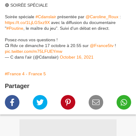
🔴 SOIRÉE SPÉCIALE
Soirée spéciale
#Cdanslair
présentée par
@Caroline_Roux
:
https://t.co/1LjLGSxz9X
avec la diffusion du documentaire
"
#Poutine
, le maître du jeu". Suivi d'un débat en direct.
Posez-nous vos questions !
📺 Rdv ce dimanche 17 octobre à 20.55 sur
@France5tv
!
pic.twitter.com/m75LFUEYmw
— C dans l'air (@Cdanslair)
October 16, 2021
#France 4 - France 5
Partager