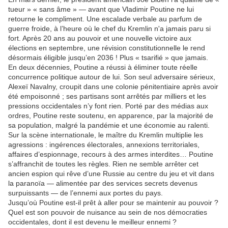
tueur » « sans âme » — avant que Vladimir Poutine ne lui
retourne le compliment. Une escalade verbale au parfum de
guerre froide, à l’heure où le chef du Kremlin n'a jamais paru si
fort. Après 20 ans au pouvoir et une nouvelle victoire aux
élections en septembre, une révision constitutionnelle le rend
désormais éligible jusqu’en 2036 ! Plus « tsarifié » que jamais.
En deux décennies, Poutine a réussi à éliminer toute réelle
concurrence politique autour de lui. Son seul adversaire sérieux,
Alexeï Navalny, croupit dans une colonie pénitentiaire après avoir
été empoisonné ; ses partisans sont arrêtés par milliers et les
pressions occidentales n’y font rien. Porté par des médias aux
ordres, Poutine reste soutenu, en apparence, par la majorité de
sa population, malgré la pandémie et une économie au ralenti.
Sur la scène internationale, le maître du Kremlin multiplie les
agressions : ingérences électorales, annexions territoriales,
affaires d’espionnage, recours à des armes interdites… Poutine
s’affranchit de toutes les règles. Rien ne semble arrêter cet
ancien espion qui rêve d’une Russie au centre du jeu et vit dans
la paranoïa — alimentée par des services secrets devenus
surpuissants — de l’ennemi aux portes du pays.
Jusqu’où Poutine est-il prêt à aller pour se maintenir au pouvoir ?
Quel est son pouvoir de nuisance au sein de nos démocraties
occidentales, dont il est devenu le meilleur ennemi ?