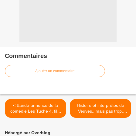
Commentaires
Ajouter un commentaire
< Bande-annonce de la
Histoire et interprètes de
comédie Les Tuche 4, film
Veuves...mais pas trop,
de Olivier Baroux.
épisode de Capitaine
Marleau diffusé ce
vendredi. >
Hébergé par Overblog