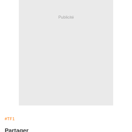
Publicité
#TF1
Partager