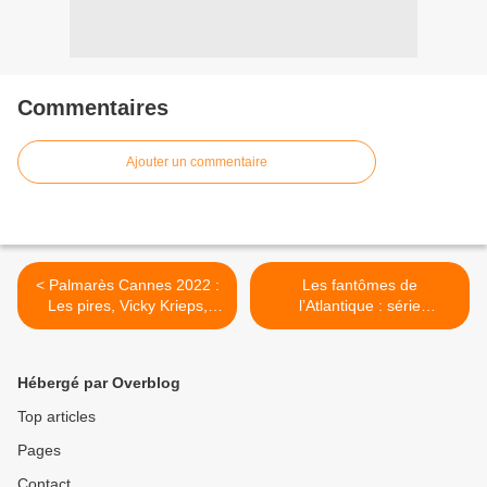
Commentaires
Ajouter un commentaire
< Palmarès Cannes 2022 :
Les fantômes de
Les pires, Vicky Krieps,
l’Atlantique : série
Joyland primés (sélection
documentaire dimanche
Un certain regard).
après-midi sur France 2. >
Hébergé par Overblog
Top articles
Pages
Contact