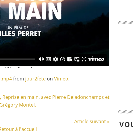
N.mp4
from
jour2fete
on
Vimeo
.
Article suivant »
VOU
Retour à l'accueil