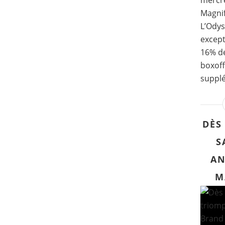
mercre
Magni
L’Odys
except
16% de
boxoff
supplé
DÈS
S
AN
M