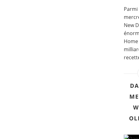
Parmi 
mercre
New Da
énorm
Home a
millia
recett
DA
ME
W
OL