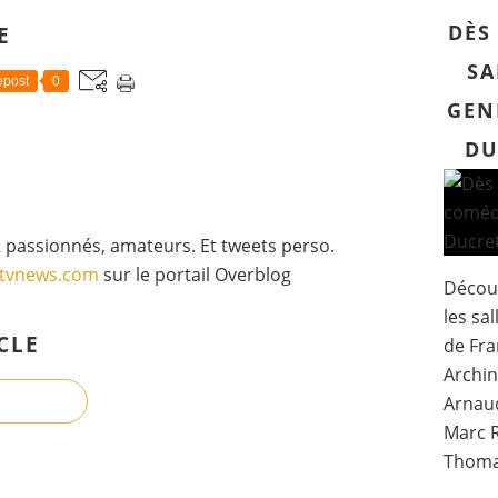
DÈS
E
SA
post
0
GEN
DU
 passionnés, amateurs. Et tweets perso.
gtvnews.com
sur le portail Overblog
Découv
les sa
CLE
de Fra
Archin
Arnaud
Marc R
Thomas