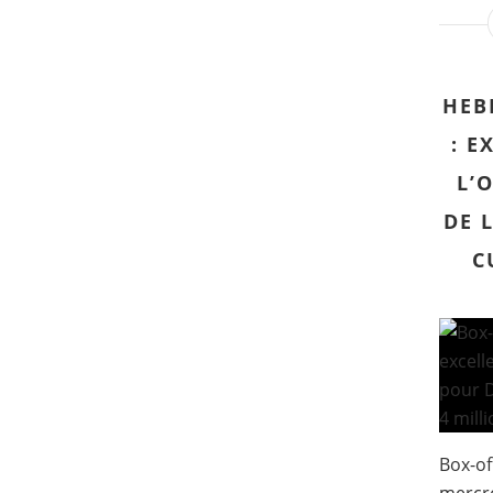
HEB
: E
L’
DE 
C
Box-of