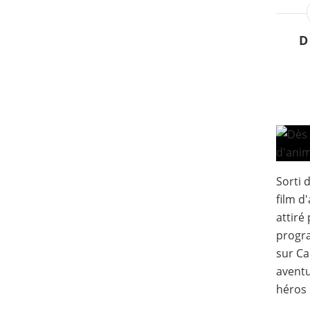
D
Sorti d
film d
attiré
progra
sur Ca
aventu
héros 