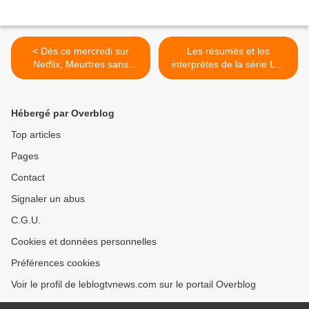
< Dès ce mercredi sur
Les résumés et les
Netflix, Meurtres sans
interprètes de la série Les
ordonnance, avec Jessica
aventures du jeune Voltaire,
Chastain et Eddie
rediffusée sur France 3. >
Redmayne.
Hébergé par Overblog
Top articles
Pages
Contact
Signaler un abus
C.G.U.
Cookies et données personnelles
Préférences cookies
Voir le profil de leblogtvnews.com sur le portail Overblog