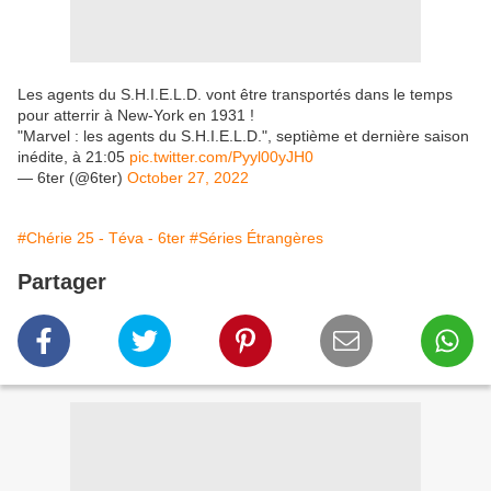
Les agents du S.H.I.E.L.D. vont être transportés dans le temps
pour atterrir à New-York en 1931 !
"Marvel : les agents du S.H.I.E.L.D.", septième et dernière saison
inédite, à 21:05
pic.twitter.com/Pyyl00yJH0
— 6ter (@6ter)
October 27, 2022
#Chérie 25 - Téva - 6ter
#Séries Étrangères
Partager