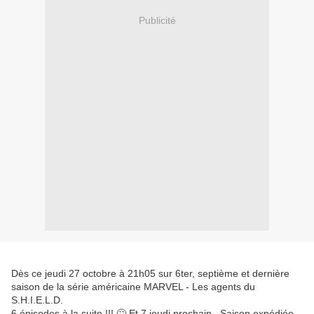
Publicité
Dès ce jeudi 27 octobre à 21h05 sur 6ter, septième et dernière
saison de la série américaine MARVEL - Les agents du
S.H.I.E.L.D.
6 épisodes à la suite !!! 🙄 Et 7 jeudi prochain...Saison expédiée