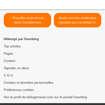
< Enquête ce jeudi soir,
Quels sont les challenges
dans Complément
imposés aux candidats de
d'enquête, sur les réseaux
LEGO Masters dès ce jeudi
Poutine en France.
soir sur M6 ? >
Hébergé par Overblog
Top articles
Pages
Contact
Signaler un abus
C.G.U.
Cookies et données personnelles
Préférences cookies
Voir le profil de leblogtvnews.com sur le portail Overblog