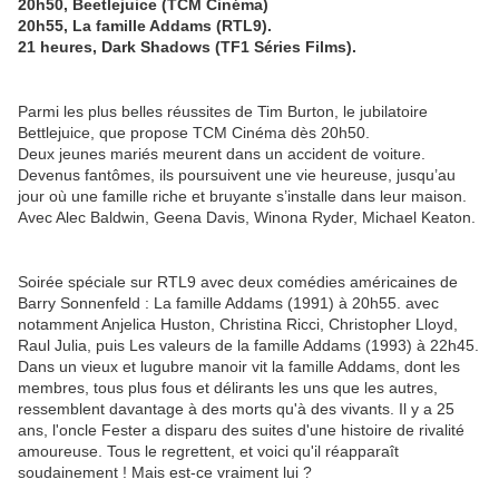
20h50, Beetlejuice (TCM Cinéma)
20h55, La famille Addams (RTL9).
21 heures, Dark Shadows (TF1 Séries Films).
Parmi les plus belles réussites de Tim Burton, le jubilatoire
Bettlejuice, que propose TCM Cinéma dès 20h50.
Deux jeunes mariés meurent dans un accident de voiture.
Devenus fantômes, ils poursuivent une vie heureuse, jusqu’au
jour où une famille riche et bruyante s’installe dans leur maison.
Avec Alec Baldwin, Geena Davis, Winona Ryder, Michael Keaton.
Soirée spéciale sur RTL9 avec deux comédies américaines de
Barry Sonnenfeld : La famille Addams (1991) à 20h55. avec
notamment Anjelica Huston, Christina Ricci, Christopher Lloyd,
Raul Julia, puis Les valeurs de la famille Addams (1993) à 22h45.
Dans un vieux et lugubre manoir vit la famille Addams, dont les
membres, tous plus fous et délirants les uns que les autres,
ressemblent davantage à des morts qu'à des vivants. Il y a 25
ans, l'oncle Fester a disparu des suites d'une histoire de rivalité
amoureuse. Tous le regrettent, et voici qu'il réapparaît
soudainement ! Mais est-ce vraiment lui ?