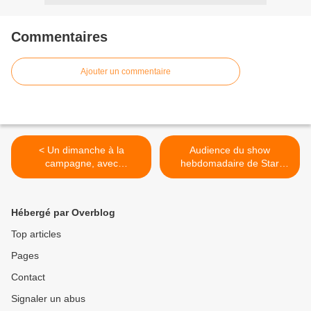
Commentaires
Ajouter un commentaire
< Un dimanche à la
Audience du show
campagne, avec
hebdomadaire de Star
aujourd'hui Sofia Essaïdi,
Academy encore en baisse
Michèle Bernier, Fabien
samedi soir. >
Olicard.
Hébergé par Overblog
Top articles
Pages
Contact
Signaler un abus