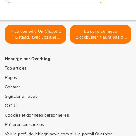
< La comédie Un Chalet à
La série comique
Gstaad, avec Josiane
Blockbuster n'aura pas de
Balasko, diffusée en direct
saison 2 sur Netflix. >
ce samedi soir.
Hébergé par Overblog
Top articles
Pages
Contact
Signaler un abus
C.G.U.
Cookies et données personnelles
Préférences cookies
Voir le profil de leblogtvnews.com sur le portail Overblog