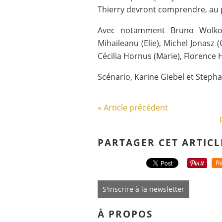
Thierry devront comprendre, au pé
Avec notamment Bruno Wolkowi
Mihaileanu (Elie), Michel Jonasz
Cécilia Hornus (Marie), Florence H
Scénario, Karine Giebel et Steph
« Article précédent
PARTAGER CET ARTICL
Re
S'inscrire à la newsletter
À PROPOS