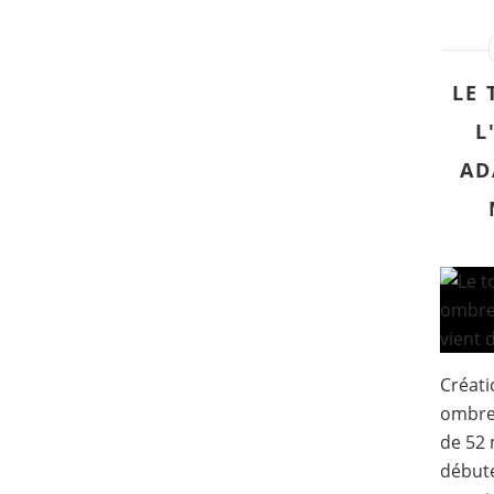
LE 
L
AD
Créati
ombres
de 52 
début