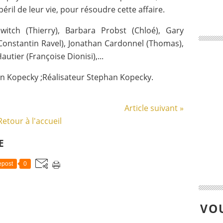
ril de leur vie, pour résoudre cette affaire.
tch (Thierry), Barbara Probst (Chloé), Gary
 (Constantin Ravel), Jonathan Cardonnel (Thomas),
autier (Françoise Dionisi),...
an Kopecky ;Réalisateur Stephan Kopecky.
Article suivant »
Retour à l'accueil
E
post
0
VOU