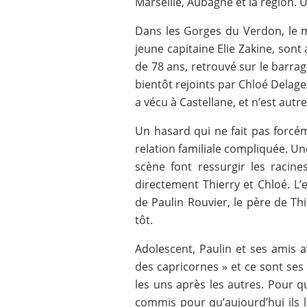
Marseille, Aubagne et la région. U
Dans les Gorges du Verdon, le ma
jeune capitaine Elie Zakine, so
de 78 ans, retrouvé sur le barrag
bientôt rejoints par Chloé Delag
a vécu à Castellane, et n’est autre
Un hasard qui ne fait pas forcém
relation familiale compliquée. 
scène font ressurgir les racine
directement Thierry et Chloé. L’e
de Paulin Rouvier, le père de Th
tôt.
Adolescent, Paulin et ses amis av
des capricornes » et ce sont ses
les uns après les autres. Pour qu
commis pour qu’aujourd’hui ils le