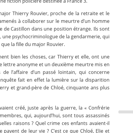
ne fiction policière destinée à France 3.
jor Thierry Rouvier, proche de la retraite et le
nt amenés à collaborer sur le meurtre d’un homme
e de Castillon dans une position étrange. Ils sont
e, une psychocriminologue de la gendarmerie, qui
 que la fille du major Rouvier.
ent bien les choses, car Thierry et elle, ont une
Une lettre anonyme et un deuxième meurtre mis en
s de l’affaire d’un passé lointain, qui concerne
nquête fait en effet la lumière sur la disparition
ierry et grand-père de Chloé, cinquante ans plus
aient créé, juste après la guerre, la « Confrérie
 membres, qui, aujourd’hui, sont tous assassinés
elles raisons ? Quel crime ces enfants avaient-il
 payent de leur vie ? C’est ce que Chloé, Elie et