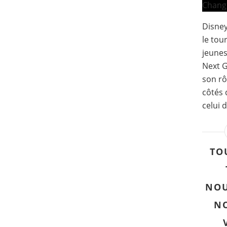
Disne
le tou
jeunes
Next 
son rô
côtés 
celui 
TO
NOU
N