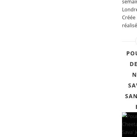
semain
Londre
Créée 
réalisé
PO
DE
N
SA
SAN