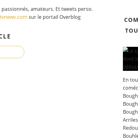
 passionnés, amateurs. Et tweets perso.
gtvnews.com
sur le portail Overblog
COM
TOU
CLE
En tou
comédi
Boughe
Bough
Bough
Arrile
Redou
Bouhle