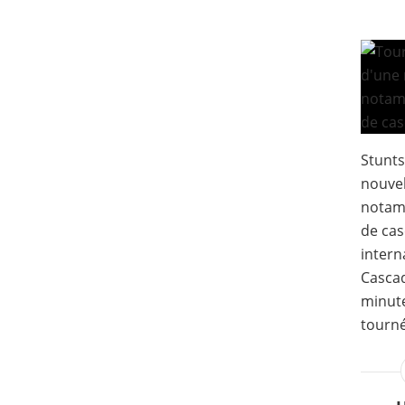
Stunts
nouvel
notam
de ca
intern
Cascad
minute
tourné