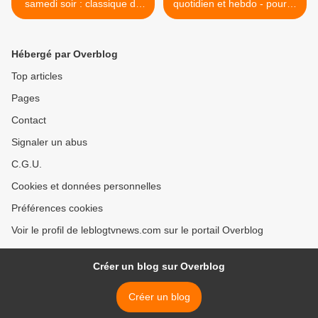
samedi soir : classique de
quotidien et hebdo - pour le
l'épouvante, comédie
programme Top Mecanic. >
sociale et symphonie des
jeux vidéo.
Hébergé par Overblog
Top articles
Pages
Contact
Signaler un abus
C.G.U.
Cookies et données personnelles
Préférences cookies
Voir le profil de leblogtvnews.com sur le portail Overblog
Créer un blog sur Overblog
Créer un blog