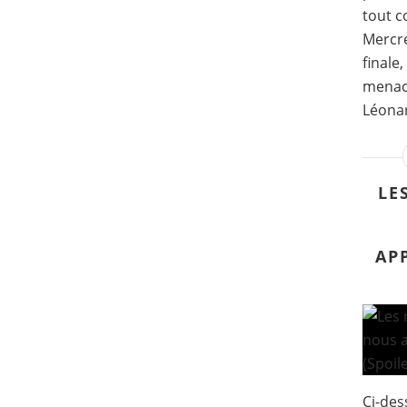
tout c
Mercre
finale
menace 
Léonard
LE
AP
Ci-des