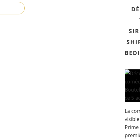
DÉ
SIR
SHI
BEDI
La com
visibl
Prime 
premi