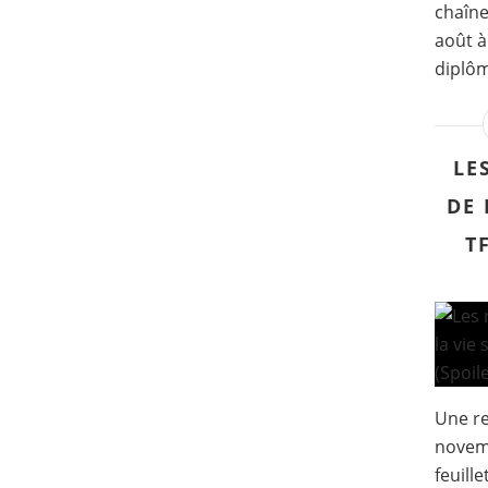
chaîne
août à
diplôm
LE
DE 
T
Une r
novemb
feuille