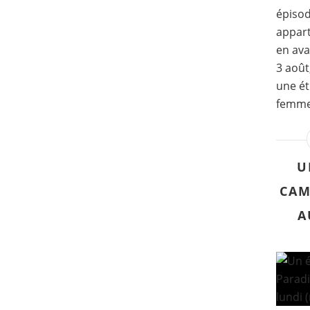
épisod
appart
en ava
3 août
une ét
femmes.
U
CAM
A