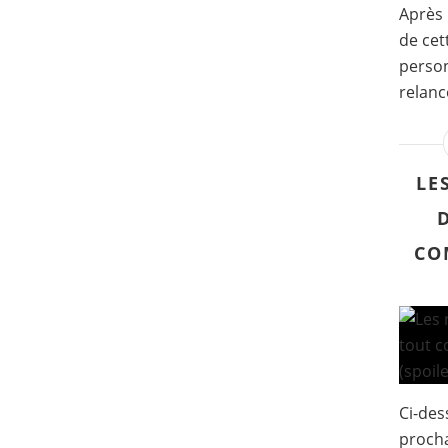
Après 
de cet
person
relanc
LE
CO
Ci-des
procha