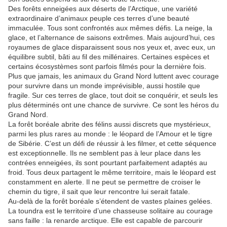
Des forêts enneigées aux déserts de l’Arctique, une variété
extraordinaire d’animaux peuple ces terres d’une beauté
immaculée. Tous sont confrontés aux mêmes défis. La neige, la
glace, et l’alternance de saisons extrêmes. Mais aujourd’hui, ces
royaumes de glace disparaissent sous nos yeux et, avec eux, un
équilibre subtil, bâti au fil des millénaires. Certaines espèces et
certains écosystèmes sont parfois filmés pour la dernière fois.
Plus que jamais, les animaux du Grand Nord luttent avec courage
pour survivre dans un monde imprévisible, aussi hostile que
fragile. Sur ces terres de glace, tout doit se conquérir, et seuls les
plus déterminés ont une chance de survivre. Ce sont les héros du
Grand Nord.
La forêt boréale abrite des félins aussi discrets que mystérieux,
parmi les plus rares au monde : le léopard de l’Amour et le tigre
de Sibérie. C’est un défi de réussir à les filmer, et cette séquence
est exceptionnelle. Ils ne semblent pas à leur place dans les
contrées enneigées, ils sont pourtant parfaitement adaptés au
froid. Tous deux partagent le même territoire, mais le léopard est
constamment en alerte. Il ne peut se permettre de croiser le
chemin du tigre, il sait que leur rencontre lui serait fatale.
Au-delà de la forêt boréale s’étendent de vastes plaines gelées.
La toundra est le territoire d’une chasseuse solitaire au courage
sans faille : la renarde arctique. Elle est capable de parcourir