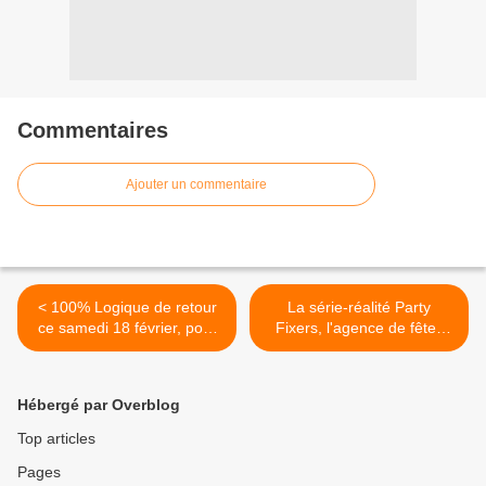
Commentaires
Ajouter un commentaire
< 100% Logique de retour
La série-réalité Party
ce samedi 18 février, pour
Fixers, l'agence de fêtes
plusieurs week-ends avec
XXL dès à présent
Cyril Féraud : rappel des
disponible sur 6Play. >
règles du jeu.
Hébergé par Overblog
Top articles
Pages