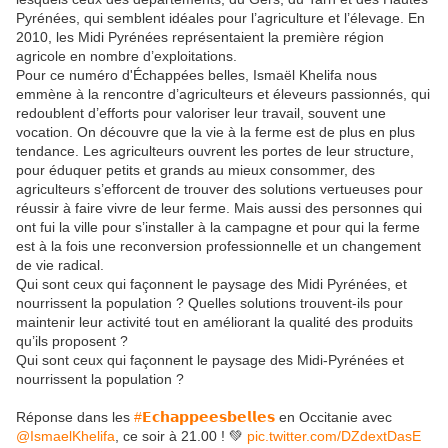
Pyrénées, qui semblent idéales pour l’agriculture et l’élevage. En
2010, les Midi Pyrénées représentaient la première région
agricole en nombre d’exploitations.
Pour ce numéro d'Échappées belles, Ismaël Khelifa nous
emmène à la rencontre d’agriculteurs et éleveurs passionnés, qui
redoublent d’efforts pour valoriser leur travail, souvent une
vocation. On découvre que la vie à la ferme est de plus en plus
tendance. Les agriculteurs ouvrent les portes de leur structure,
pour éduquer petits et grands au mieux consommer, des
agriculteurs s’efforcent de trouver des solutions vertueuses pour
réussir à faire vivre de leur ferme. Mais aussi des personnes qui
ont fui la ville pour s’installer à la campagne et pour qui la ferme
est à la fois une reconversion professionnelle et un changement
de vie radical.
Qui sont ceux qui façonnent le paysage des Midi Pyrénées, et
nourrissent la population ? Quelles solutions trouvent-ils pour
maintenir leur activité tout en améliorant la qualité des produits
qu’ils proposent ?
Qui sont ceux qui façonnent le paysage des Midi-Pyrénées et
nourrissent la population ?
Réponse dans les
#𝗘𝗰𝗵𝗮𝗽𝗽𝗲𝗲𝘀𝗯𝗲𝗹𝗹𝗲𝘀
en Occitanie avec
@IsmaelKhelifa
, ce soir à 21.00 ! 💚
pic.twitter.com/DZdextDasE