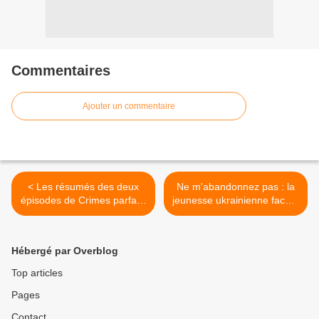
Commentaires
Ajouter un commentaire
< Les résumés des deux
Ne m'abandonnez pas : la
épisodes de Crimes parfaits
jeunesse ukrainienne face à
rediffusés ce mardi soir sur
la guerre. Document inédit
France 3.
sur MTV. >
Hébergé par Overblog
Top articles
Pages
Contact