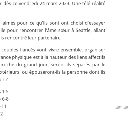
ir dès ce vendredi 24 mars 2023. Une télé-réalité
e aimés pour ce qu'ils sont ont choisi d'essayer
e pour rencontrer l'âme sœur à Seattle, allant
is rencontré leur partenaire.
 couples fiancés vont vivre ensemble, organiser
irance physique est à la hauteur des liens affectifs
proche du grand jour, seront-ils séparés par le
xtérieurs, ou épouseront-ils la personne dont ils
ir ?
 1-5
s 6-8
9-11
12