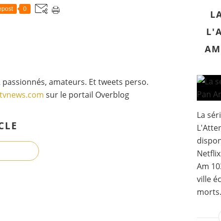
post
0
L
L'
AM
 passionnés, amateurs. Et tweets perso.
gtvnews.com
sur le portail Overblog
La sér
CLE
L'Atte
dispon
Netfli
Am 103
ville 
morts. 