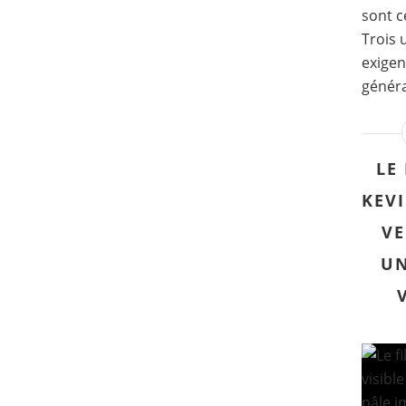
sont c
Trois 
exigen
généra
LE
KEVI
VE
UN