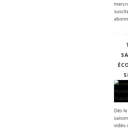
mercre
suscit
abonné
S
ÉCO
S
Dès le
saison
vidéo 