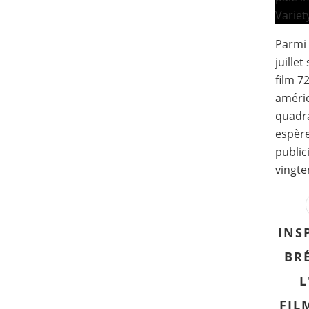
Parmi 
juillet
film 7
améric
quadra
espère
public
vingten
INS
BRÉ
L
FIL