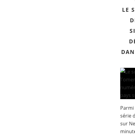
LE 
D
S
D
DAN
Parmi 
série 
sur Ne
minute