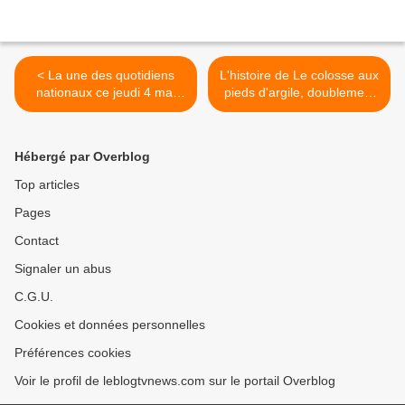
< La une des quotidiens
L'histoire de Le colosse aux
nationaux ce jeudi 4 mai
pieds d'argile, doublement
2023.
primé au Festival TV de
Luchon et diffusé ce jeudi
sur TF1. >
Hébergé par Overblog
Top articles
Pages
Contact
Signaler un abus
C.G.U.
Cookies et données personnelles
Préférences cookies
Voir le profil de leblogtvnews.com sur le portail Overblog