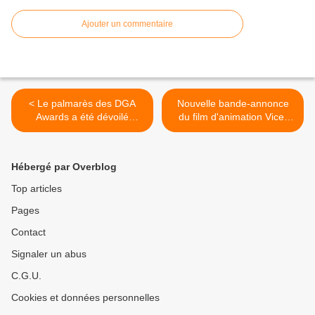
Ajouter un commentaire
< Le palmarès des DGA
Nouvelle bande-annonce
Awards a été dévoilé
du film d'animation Vice-
(cinéma et séries).
versa 2, des studios
Disney-Pixar. >
Hébergé par Overblog
Top articles
Pages
Contact
Signaler un abus
C.G.U.
Cookies et données personnelles