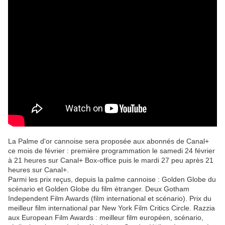
La Palme d'or cannoise sera proposée aux abonnés de Canal+
ce mois de février : première programmation le samedi 24 février
à 21 heures sur Canal+ Box-office puis le mardi 27 peu après 21
heures sur Canal+.
Parmi les prix reçus, depuis la palme cannoise : Golden Globe du
scénario et Golden Globe du film étranger. Deux Gotham
Independent Film Awards (film international et scénario). Prix du
meilleur film international par New York Film Critics Circle. Razzia
aux European Film Awards : meilleur film européen, scénario,