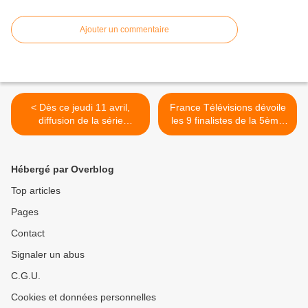
Ajouter un commentaire
< Dès ce jeudi 11 avril,
France Télévisions dévoile
diffusion de la série
les 9 finalistes de la 5ème
Machine, avec Margot
édition de Si on lisait à voix
Bancilhon, JoeyStarr,
haute. >
Guillaume Labbé.
Hébergé par Overblog
Top articles
Pages
Contact
Signaler un abus
C.G.U.
Cookies et données personnelles