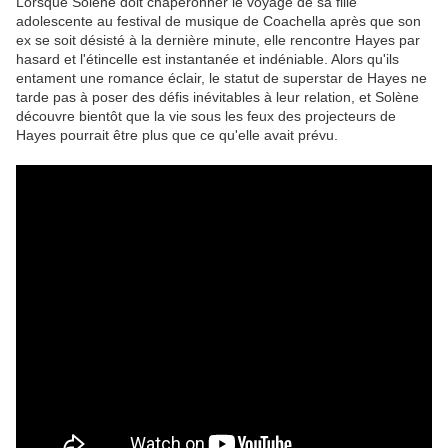
Lorsque Solène doit chaperonner le voyage de sa fille
adolescente au festival de musique de Coachella après que son
ex se soit désisté à la dernière minute, elle rencontre Hayes par
hasard et l'étincelle est instantanée et indéniable. Alors qu'ils
entament une romance éclair, le statut de superstar de Hayes ne
tarde pas à poser des défis inévitables à leur relation, et Solène
découvre bientôt que la vie sous les feux des projecteurs de
Hayes pourrait être plus que ce qu'elle avait prévu.