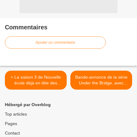
Commentaires
Ajouter un commentaire
< La saison 3 de Nouvelle
Bande-annonce de la série
école déjà en tête des
Under the Bridge, avec
visionnages sur Netflix
Vritika Gupta, Riley Keough,
France et Belgique.
Lily Gladstone (Disney+). >
Hébergé par Overblog
Top articles
Pages
Contact