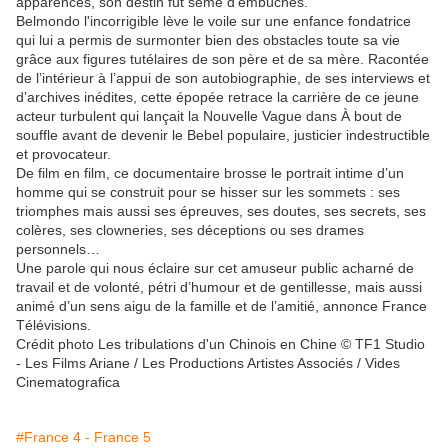
apparences, son destin fut semé d’embûches.
Belmondo l'incorrigible lève le voile sur une enfance fondatrice
qui lui a permis de surmonter bien des obstacles toute sa vie
grâce aux figures tutélaires de son père et de sa mère. Racontée
de l’intérieur à l’appui de son autobiographie, de ses interviews et
d’archives inédites, cette épopée retrace la carrière de ce jeune
acteur turbulent qui lançait la Nouvelle Vague dans À bout de
souffle avant de devenir le Bebel populaire, justicier indestructible
et provocateur.
De film en film, ce documentaire brosse le portrait intime d’un
homme qui se construit pour se hisser sur les sommets : ses
triomphes mais aussi ses épreuves, ses doutes, ses secrets, ses
colères, ses clowneries, ses déceptions ou ses drames
personnels…
Une parole qui nous éclaire sur cet amuseur public acharné de
travail et de volonté, pétri d’humour et de gentillesse, mais aussi
animé d’un sens aigu de la famille et de l’amitié, annonce France
Télévisions.
Crédit photo Les tribulations d'un Chinois en Chine © TF1 Studio
- Les Films Ariane / Les Productions Artistes Associés / Vides
Cinematografica
#France 4 - France 5