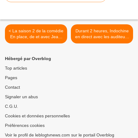
< La saison 2 de la comédie
Durant 2 heures, Indochine
En place, de et avec Jean-
en direct avec les auditeurs
Pascal Zadi, en tête des
de France Bleu et Emilie
visionnages sur Netflix
Mazoyer. >
France.
Hébergé par Overblog
Top articles
Pages
Contact
Signaler un abus
C.G.U.
Cookies et données personnelles
Préférences cookies
Voir le profil de leblogtvnews.com sur le portail Overblog