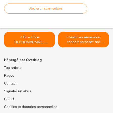
Ajouter un commentaire
< Box-office
Invincibles ensemble,
HEBDOMADAIRE :
concert présenté par
démarrage mou pour
Ophélie Meunier et Philippe
Jamais sans mon psy et
Caverivière ce jeudi en fin
solide pour Vingt Dieux, flop
de soirée. >
Hébergé par Overblog
pour Saint-Ex.
Top articles
Pages
Contact
Signaler un abus
C.G.U.
Cookies et données personnelles