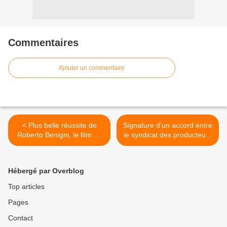
Commentaires
Ajouter un commentaire
< Plus belle réussite de
Signature d'un accord entre
Roberto Benigni, le film La
le syndicat des producteurs
vie est belle est proposé ce
indépendants et l’offre
vendredi sur France 5.
régionale de France
Télévisions. >
Hébergé par Overblog
Top articles
Pages
Contact