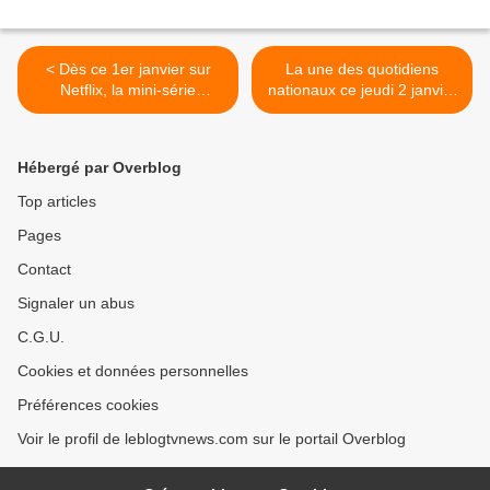
< Dès ce 1er janvier sur
La une des quotidiens
Netflix, la mini-série
nationaux ce jeudi 2 janvier
britannique Tu me manques
2025. >
(D'après le roman d'Harlan
Coben).
Hébergé par Overblog
Top articles
Pages
Contact
Signaler un abus
C.G.U.
Cookies et données personnelles
Préférences cookies
Voir le profil de leblogtvnews.com sur le portail Overblog