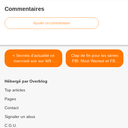
Commentaires
Ajouter un commentaire
< Secrets d'actualité ce
Clap de fin pour les séries
mercredi soir sur W9 :
FBI: Most Wanted et FBI:
Amra, retour à la case
International sur CBS. >
prison.
Hébergé par Overblog
Top articles
Pages
Contact
Signaler un abus
C.G.U.