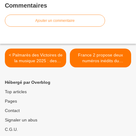
Commentaires
Ajouter un commentaire
< Palmarès des Victoires de
France 2 propose deux
la musique 2025 : des
numéros inédits du
trophées pour Pierre
magazine Au bout de
Garnier, Santa, Yoa, Gims...
l’enquête ce samedi : >
Hébergé par Overblog
Top articles
Pages
Contact
Signaler un abus
C.G.U.