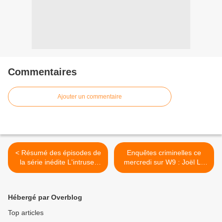
Commentaires
Ajouter un commentaire
< Résumé des épisodes de
Enquêtes criminelles ce
la série inédite L'intruse,
mercredi sur W9 : Joël Le
diffusée sur France 2, avec
Scouarnec, un monstre en
Mélanie Doutey et Lucie
blouse blanche. >
Fagedet.
Hébergé par Overblog
Top articles