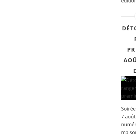
éditio
DÉT
PR
AOÛ
Soirée
7 août
numér
maison