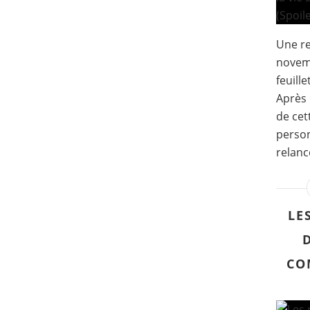
Une r
novemb
feuille
Après 
de cet
person
relanc
LE
CO