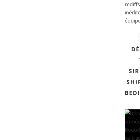
rediff
inédit
équipe
DÉ
SIR
SHI
BEDI