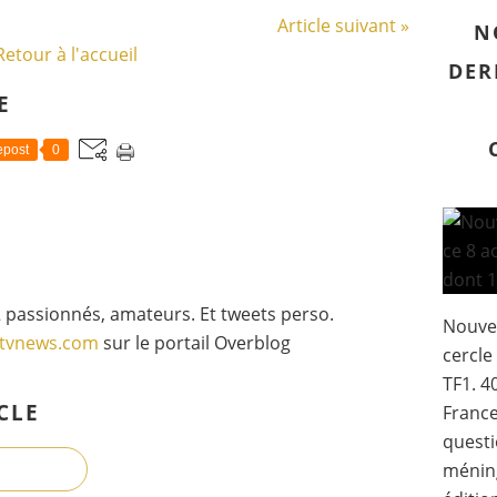
Article suivant »
N
Retour à l'accueil
DER
E
post
0
 passionnés, amateurs. Et tweets perso.
Nouve
gtvnews.com
sur le portail Overblog
cercle
TF1. 4
CLE
France
questi
méning