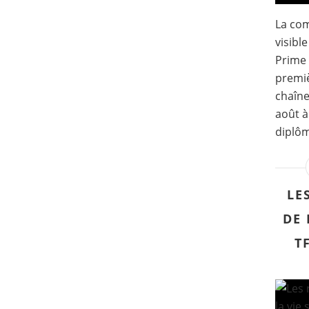
La com
visibl
Prime 
premi
chaîne
août à
diplôm
LE
DE 
T