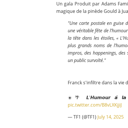
Un gala Produit par Adams Famil
magique de la pinède Gould à Jua
"Une carte postale en guise
une véritable fête de l’humour 
la tête dans les étoiles, « L
plus grands noms de l’humour
impros, des happenings, des 
un public survolté."
Franck s'infiltre dans la vie 
☀️🌴 𝙇'𝙃𝙪𝙢𝙤𝙪𝙧 𝙖̀ 𝙡
pic.twitter.com/B8vLXKjjiJ
— TF1 (@TF1)
July 14, 2025