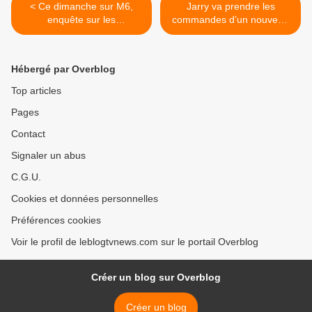
< Ce dimanche sur M6,
Jarry va prendre les
enquête sur les
commandes d’un nouveau
médicaments anti-obésité
jeu, The Imposter, sur TF1.
dont l'Ozempic et leurs
>
effets secondaires.
Hébergé par Overblog
Top articles
Pages
Contact
Signaler un abus
C.G.U.
Cookies et données personnelles
Préférences cookies
Voir le profil de leblogtvnews.com sur le portail Overblog
Créer un blog sur Overblog
Créer un blog