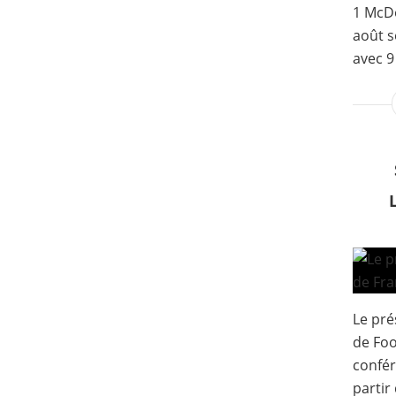
1 McDo
août s
avec 9
Le pré
de Foo
confér
partir