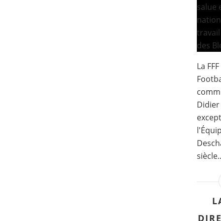
La FFF
Footba
commun
Didier
except
l'Équi
Desch
siècle..
L
DIR