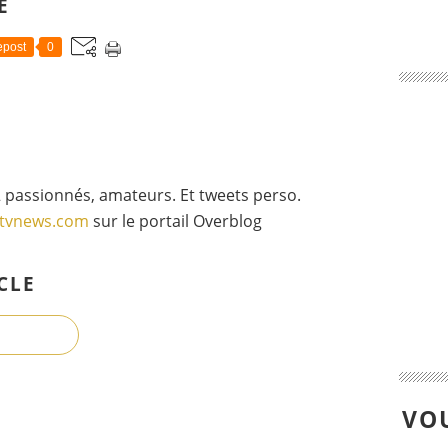
E
post
0
 passionnés, amateurs. Et tweets perso.
gtvnews.com
sur le portail Overblog
CLE
VOU