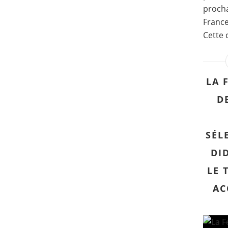
procha
France
Cette 
LA 
D
SÉL
DI
LE 
AC