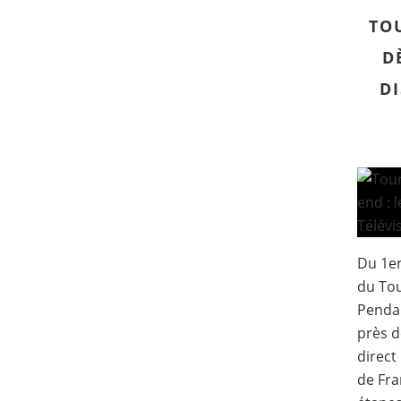
TO
D
DI
Du 1er
du Tou
Pendan
près d
direct
de Fra