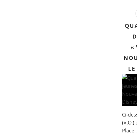
QUA
D
«
NOU
LE
Ci-des
(V.O.)
Place 