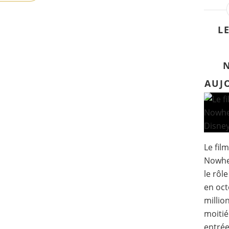
L
AUJ
Le fil
Nowher
le rôle
en oct
millio
moitié
entrée