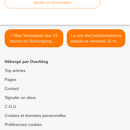
Ajouter un commentaire
< Max Verstappen aux 24
La une des hebdomadaires
heures du Nürburgring, en
people ce vendredi 15 mai :
direct sur Automoto La
l'étau se resserre sur Bruel,
Chaîne ce week-end.
Adriana Karembeu, Kendji
Girac. >
Hébergé par Overblog
Top articles
Pages
Contact
Signaler un abus
C.G.U.
Cookies et données personnelles
Préférences cookies