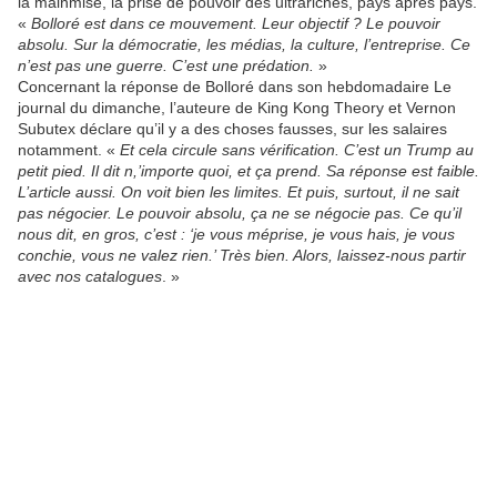
la mainmise, la prise de pouvoir des ultrariches, pays après pays.
«
Bolloré est dans ce mouvement. Leur objectif ? Le pouvoir
absolu. Sur la démocratie, les médias, la culture, l’entreprise. Ce
n’est pas une guerre. C’est une prédation.
»
Concernant la réponse de Bolloré dans son hebdomadaire Le
journal du dimanche, l’auteure de King Kong Theory et Vernon
Subutex déclare qu’il y a des choses fausses, sur les salaires
notamment. «
Et cela circule sans vérification. C’est un Trump au
petit pied. Il dit n,’importe quoi, et ça prend. Sa réponse est faible.
L’article aussi. On voit bien les limites. Et puis, surtout, il ne sait
pas négocier. Le pouvoir absolu, ça ne se négocie pas. Ce qu’il
nous dit, en gros, c’est : ‘je vous méprise, je vous hais, je vous
conchie, vous ne valez rien.’ Très bien. Alors, laissez-nous partir
avec nos catalogues
. »