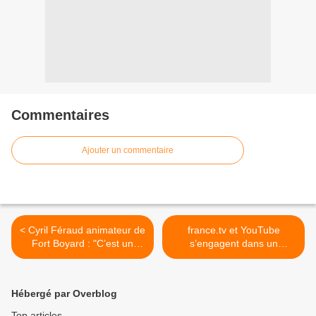
Commentaires
Ajouter un commentaire
< Cyril Féraud animateur de
france.tv et YouTube
Fort Boyard : "C’est un
s’engagent dans un
honneur et beaucoup
partenariat stratégique pour
d’émotion de prendre les
élargir l'accès aux contenus
commandes de ce jeu
du service public et lutter
Hébergé par Overblog
mythique.".
contre la désinformation. >
Top articles