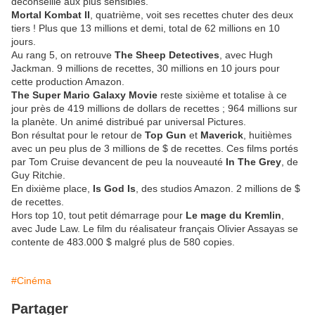
déconseillé aux plus sensibles.
Mortal Kombat II
, quatrième, voit ses recettes chuter des deux
tiers ! Plus que 13 millions et demi, total de 62 millions en 10
jours.
Au rang 5, on retrouve
The Sheep Detectives
, avec Hugh
Jackman. 9 millions de recettes, 30 millions en 10 jours pour
cette production Amazon.
The Super Mario Galaxy Movie
reste sixième et totalise à ce
jour près de 419 millions de dollars de recettes ; 964 millions sur
la planète. Un animé distribué par universal Pictures.
Bon résultat pour le retour de
Top Gun
et
Maverick
, huitièmes
avec un peu plus de 3 millions de $ de recettes. Ces films portés
par Tom Cruise devancent de peu la nouveauté
In The Grey
, de
Guy Ritchie.
En dixième place,
Is God Is
, des studios Amazon. 2 millions de $
de recettes.
Hors top 10, tout petit démarrage pour
Le mage du Kremlin
,
avec Jude Law. Le film du réalisateur français Olivier Assayas se
contente de 483.000 $ malgré plus de 580 copies.
#Cinéma
Partager