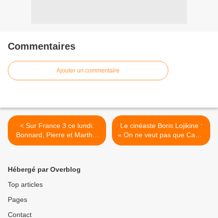
Commentaires
Ajouter un commentaire
< Sur France 3 ce lundi:
Le cinéaste Boris Lojikine :
Bonnard, Pierre et Marthe,
« On ne veut pas que Canal
avec Cécile de France et
soit le prochain Grasset. » >
Vincent Macaigne (inédit
sur une chaîne gratuite).
Hébergé par Overblog
Top articles
Pages
Contact