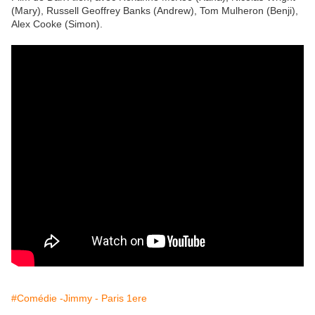
(Mary), Russell Geoffrey Banks (Andrew), Tom Mulheron (Benji),
Alex Cooke (Simon).
#Comédie -Jimmy - Paris 1ere