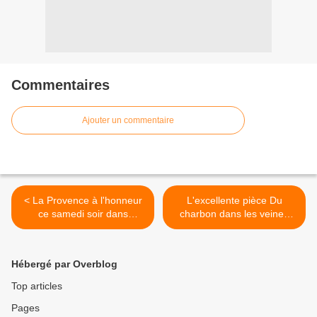
Commentaires
Ajouter un commentaire
< La Provence à l'honneur
L'excellente pièce Du
ce samedi soir dans
charbon dans les veines
Échappées belles, sur
diffusée ce soir sur France
France 5.
4. >
Hébergé par Overblog
Top articles
Pages