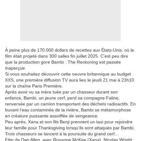
À peine plus de 170.000 dollars de recettes aux États-Unis, où le
film était projeté dans 300 salles fin juillet 2025. C’est peu dire
que la production gore Bambi : The Reckoning est passée
inaperçue.
Si vous souhaitez découvrir cette oeuvre britannique au budget
XXS, une première diffusion TV aura lieu le jeudi 21 mai à 23h10
sur la chaîne Paris Première.
Après avoir vu sa mère tuée par un chasseur durant son
enfance, Bambi, un jeune cerf, perd sa compagne Faline,
renversée par un camion transportant des déchets radioactifs. En
buvant l'eau contaminée de la rivière, Bambi se métamorphose
en créature puissante assoiffée de vengeance.
Peu après, Xana et son fils Benji prennent un taxi pour rejoindre
leur famille pour Thanksgiving lorsqu'ils sont attaqués par Bambi.
Trois chasseurs se lancent à la poursuite du grand cerf…
Film de Dan Allen, avec Roxanne McKee (Xana), Nicolas Wright