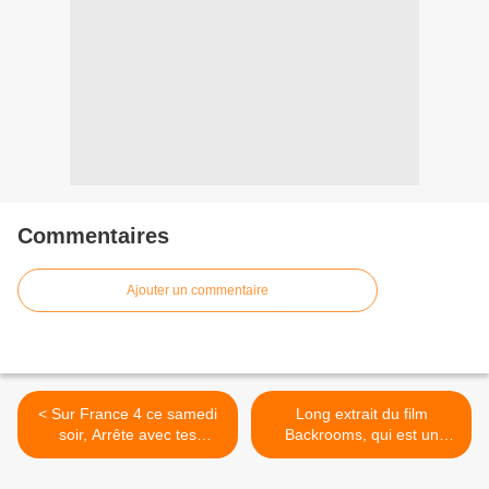
Commentaires
Ajouter un commentaire
< Sur France 4 ce samedi
Long extrait du film
soir, Arrête avec tes
Backrooms, qui est un
mensonges, avec
carton aux États-Unis,
Guillaume de Tonquédec et
L'entrée. >