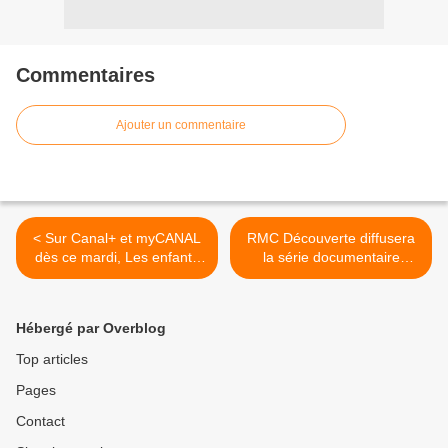
Commentaires
Ajouter un commentaire
< Sur Canal+ et myCANAL
RMC Découverte diffusera
dès ce mardi, Les enfants
la série documentaire
vont bien, film avec Camille
événement World War II
Cottin, Monia Chokri,
avec Tom Hanks à la
Juliette Armanet.
rentrée. >
Hébergé par Overblog
Top articles
Pages
Contact