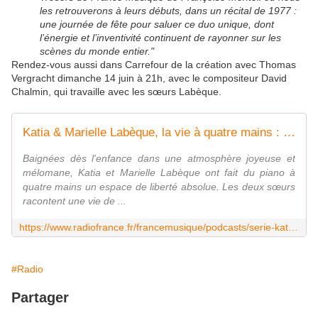
les retrouverons à leurs débuts, dans un récital de 1977 :
une journée de fête pour saluer ce duo unique, dont
l’énergie et l’inventivité continuent de rayonner sur les
scènes du monde entier."
Rendez-vous aussi dans Carrefour de la création avec Thomas
Vergracht dimanche 14 juin à 21h, avec le compositeur David
Chalmin, qui travaille avec les sœurs Labèque.
Katia & Marielle Labèque, la vie à quatre mains : un podcast à écouter en ligne
Baignées dès l'enfance dans une atmosphère joyeuse et
mélomane, Katia et Marielle Labèque ont fait du piano à
quatre mains un espace de liberté absolue. Les deux sœurs
racontent une vie de ...
https://www.radiofrance.fr/francemusique/podcasts/serie-katia-marielle-labeque-la-vie-a-quatre-mains
#Radio
Partager