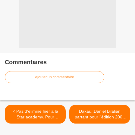
Commentaires
Ajouter un commentaire
< Pas d'éliminé hier à la
Dakar...Daniel Bilalian
Star academy. Pour
partant pour l'édition 2009
Raphaelle Ricci,une
mais l'Afrique, cela lui paraît
décision intelligente et très
compromis... >
professionnelle...