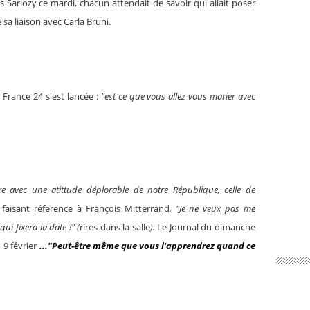
 Sarlozy ce mardi, chacun attendait de savoir qui allait poser
 sa liaison avec Carla Bruni.
 France 24 s'est lancée :
"est ce que vous allez vous marier avec
ure avec une atittude déplorable de notre République, celle de
t, faisant référence à François Mitterrand
. "Je ne veux pas me
qui fixera la date !" (
rires dans la salle
).
Le Journal du dimanche
 9 février
..."Peut-être même que vous l'apprendrez quand ce