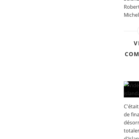
Robert
Michell
V
COM
C'étai
de fin
désorm
totale
d'Isla