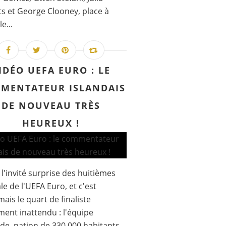
s et George Clooney, place à
e...
IDÉO UEFA EURO : LE
MENTATEUR ISLANDAIS
DE NOUVEAU TRÈS
HEUREUX !
t l'invité surprise des huitièmes
ale de l'UEFA Euro, et c'est
ais le quart de finaliste
ment inattendu : l'équipe
nde, nation de 330.000 habitants