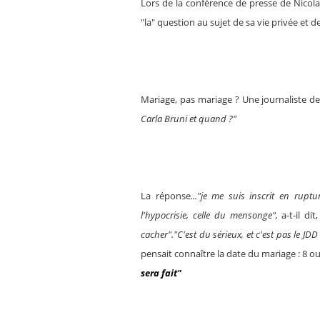
Lors de la conférence de presse de Nicolas
"la" question au sujet de sa vie privée et de
Mariage, pas mariage ? Une journaliste de
Carla Bruni et quand ?"
La réponse
..."je me suis inscrit en rupt
l'hypocrisie, celle du mensonge",
a-t-il di
cacher"."C'est du sérieux, et c'est pas le JDD 
pensait connaître la date du mariage : 8 ou
sera fait"