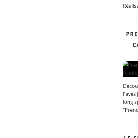
Réalis
PRE
C
Décou
l'avez
long s
"Prend