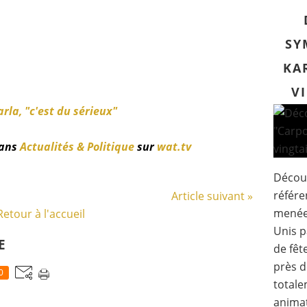
SY
KA
V
rla, "c'est du sérieux"
ans
Actualités & Politique
sur
wat.tv
Découv
référe
Article suivant »
menée 
Retour à l'accueil
Unis p
E
de fêt
près d
0
totale
animat