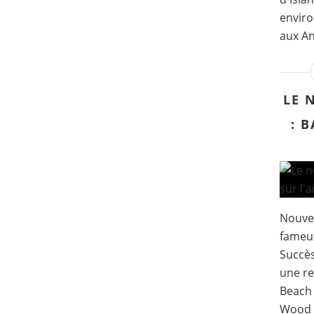
enviro
aux An
LE 
: 
Nouvea
fameux
Succès
une re
Beach 
Wood &