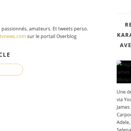
R
 passionnés, amateurs. Et tweets perso.
KAR
gtvnews.com
sur le portail Overblog
AVE
CLE
Une de
via Yo
James 
Carpo
Adele,
Selena