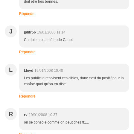
doit être très bonnes.
Répondre
J
jphfr56
19/01/2008 11:14
Ca doit etre la méthode Cauet.
Répondre
L
Lloyd
19/01/2008 10:40
Les publicitaires visent ces cibles, donc c'est du positif pour la
chaîne quoi qu'on en dise.
Répondre
R
rv
19/01/2008 10:37
on se console comme on peut chez tf1...