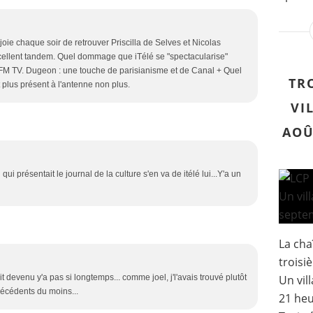
joie chaque soir de retrouver Priscilla de Selves et Nicolas
ellent tandem. Quel dommage que iTélé se "spectacularise"
BFM TV. Dugeon : une touche de parisianisme et de Canal + Quel
TR
us présent à l'antenne non plus.
VI
AOÛ
i présentait le journal de la culture s'en va de itélé lui...Y'a un
La cha
troisi
Un vil
 devenu y'a pas si longtemps... comme joel, j'l'avais trouvé plutôt
récédents du moins...
21 heu