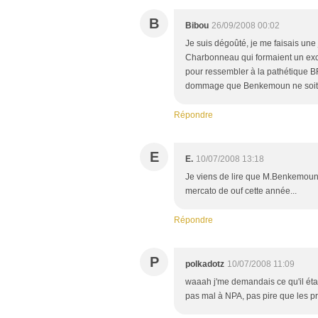
B
Bibou
26/09/2008 00:02
Je suis dégoûté, je me faisais une 
Charbonneau qui formaient un exc
pour ressembler à la pathétique 
dommage que Benkemoun ne soit pl
Répondre
E
E.
10/07/2008 13:18
Je viens de lire que M.Benkemoun qu
mercato de ouf cette année...
Répondre
P
polkadotz
10/07/2008 11:09
waaah j'me demandais ce qu'il était
pas mal à NPA, pas pire que les p