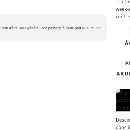
Trois 
week-e
centre
 loin d'être l'avis général) son passage à Nulle part ailleurs.Bon
Â
P
ARDI
Descen
dans l