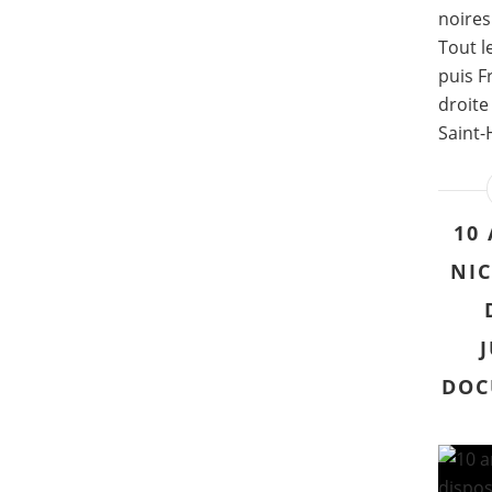
noires
Tout l
puis F
droite
Saint-
10
NIC
DOC