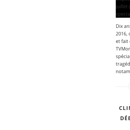
Dix ans
2016, 
et fai
TVMon
spécia
tragéd
notamm
CLI
DÉ