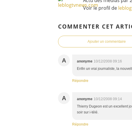
Actu des médias par 2
Voir le profil de
leblo
COMMENTER CET ARTI
Ajouter un commentaire
A
anonyme
10/12/2008 09:16
Enfin un vrai journaliste, la nouvell
Répondre
A
anonyme
10/12/2008 09:14
Thierry Dugeon est un excellent jour
soir sur i-télé.
Répondre