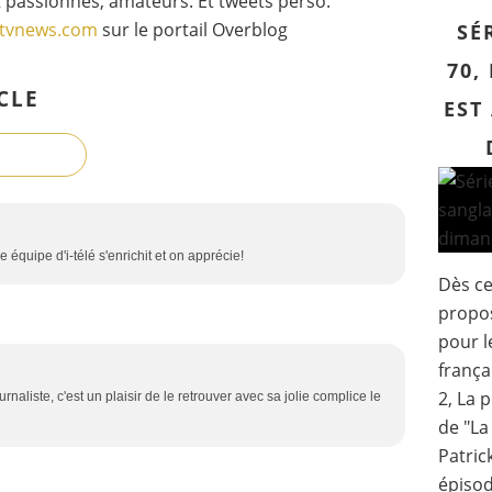
 passionnés, amateurs. Et tweets perso.
gtvnews.com
sur le portail Overblog
SÉ
70,
CLE
EST
e équipe d'i-télé s'enrichit et on apprécie!
Dès ce
propos
pour l
frança
2, La 
naliste, c'est un plaisir de le retrouver avec sa jolie complice le
de "La
Patric
épisod