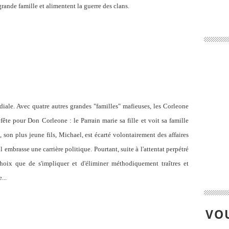
ande famille et alimentent la guerre des clans.
iale. Avec quatre autres grandes "familles" mafieuses, les Corleone
 fête pour Don Corleone : le Parrain marie sa fille et voit sa famille
son plus jeune fils, Michael, est écarté volontairement des affaires
 embrasse une carrière politique. Pourtant, suite à l'attentat perpétré
hoix que de s'impliquer et d'éliminer méthodiquement traîtres et
...
VOU