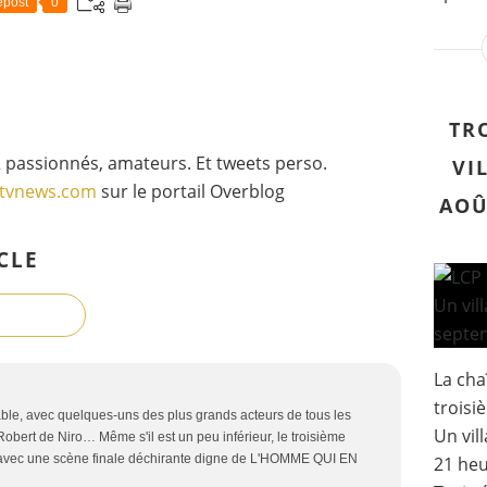
post
0
TR
 passionnés, amateurs. Et tweets perso.
VI
gtvnews.com
sur le portail Overblog
AOÛ
CLE
La cha
troisi
le, avec quelques-uns des plus grands acteurs de tous les
Un vil
obert de Niro… Même s'il est un peu inférieur, le troisième
é, avec une scène finale déchirante digne de L'HOMME QUI EN
21 heu