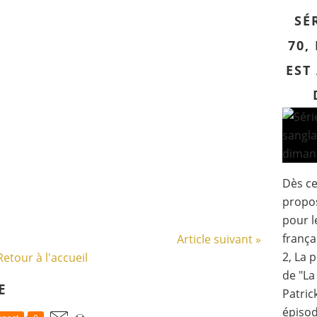
SÉ
70,
EST
Dès ce
propos
pour l
frança
Article suivant »
2, La 
Retour à l'accueil
de "La
E
Patric
épisod