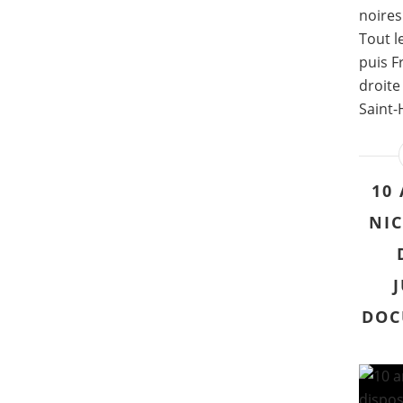
noires
Tout l
puis F
droite
Saint-
10
NIC
DOC