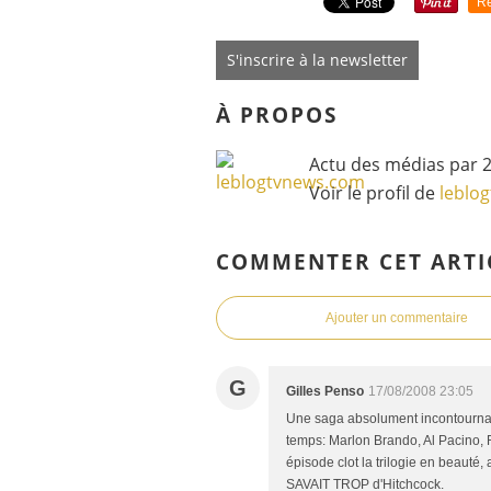
Re
S'inscrire à la newsletter
À PROPOS
Actu des médias par 2
Voir le profil de
leblo
COMMENTER CET ARTI
Ajouter un commentaire
G
Gilles Penso
17/08/2008 23:05
Une saga absolument incontournab
temps: Marlon Brando, Al Pacino, R
épisode clot la trilogie en beaut
SAVAIT TROP d'Hitchcock.