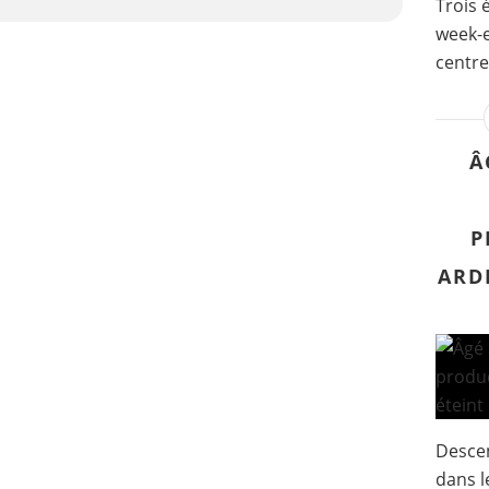
Trois 
week-e
centre
Â
P
ARDI
Descen
dans l