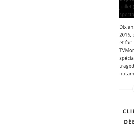
Dix ans
2016, 
et fai
TVMon
spécia
tragéd
notamm
CLI
DÉ