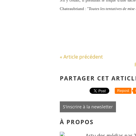
S'il y cédait, il prendrait le risque d'une sac
Chateaubriand : "
Toutes les tentatives de mise
« Article précédent
PARTAGER CET ARTICL
Repost
S'inscrire à la newsletter
À PROPOS
Actu des médias par 2