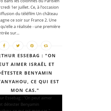
o dans les colonnes du Parisien
redi 1er juillet. Ce, à l’occasion
diffusion du téléfilm Un château
agne ce soir sur France 2. Une
n qu’elle a réalisée - une première
ntrée sur...
RTHUR ESSEBAG : "ON
EUT AIMER ISRAËL ET
DÉTESTER BENYAMIN
TANYAHOU, CE QUI EST
MON CAS."