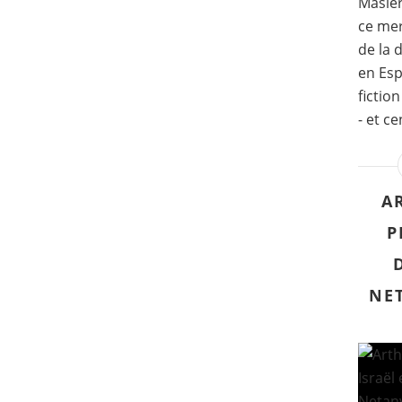
Masier
ce merc
de la 
en Esp
fictio
- et ce
A
P
NE