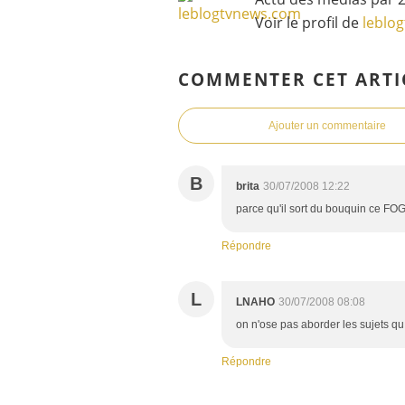
Voir le profil de
leblo
COMMENTER CET ARTI
Ajouter un commentaire
B
brita
30/07/2008 12:22
parce qu'il sort du bouquin ce FO
Répondre
L
LNAHO
30/07/2008 08:08
on n'ose pas aborder les sujets qu
Répondre