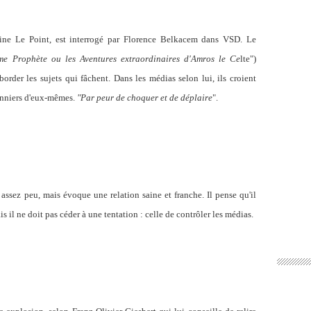
zine Le Point, est interrogé par Florence Belkacem dans VSD. Le
ème Prophète ou les Aventures extraordinaires d'Amros le Ce
lte")
order les sujets qui fâchent. Dans les médias selon lui, ils croient
sonniers d'eux-mêmes.
"Par peur de choquer et de déplaire
".
assez peu, mais évoque une relation saine et franche. Il pense qu'il
is il ne doit pas céder à une tentation : celle de contrôler les médias.