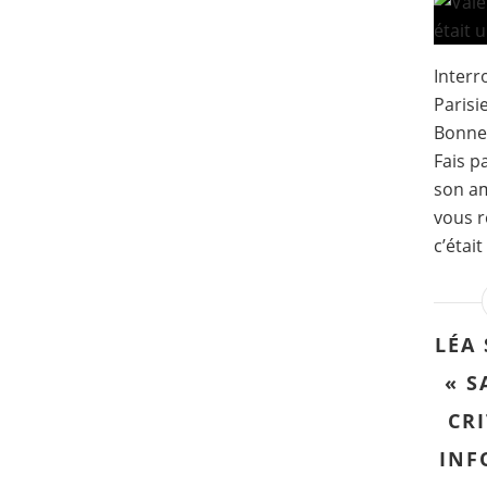
Interr
Parisi
Bonnet
Fais p
son am
vous r
c’étai
LÉA 
« S
CRI
INF