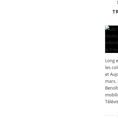
T
Long e
les co
et Auj
mars. 
Benoît
mobili
Télévi