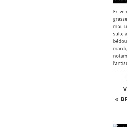
En ven
grasse
moi. L
suite 
bédoui
mardi,
notam
l’antis
V
« B