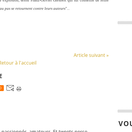
rée explosion, selon Franz-Olivier Giesbert qui lui conseille de relire
 au pas se retournent contre leurs auteurs
"...
Article suivant »
Retour à l'accueil
E
0
VOU
 passionnés, amateurs. Et tweets perso.