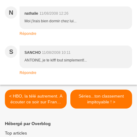
N
nathalie
11/08/2008 12:26
Moi j'irais bien dormir chez lui...
Répondre
S
SANCHO
11/08/2008 10:11
ANTOINE, je te kiff! tout simplement!...
Répondre
< HBO, la télé autrement. A
Séries...ton classement
écouter ce soir sur France
impitoyable ! >
culture.
Hébergé par Overblog
Top articles