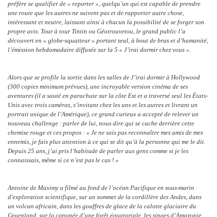
préfère se qualifier de « reporter », quelqu’un qui est capable de prendre
une route que les autres ne suivent pas et de rapporter autre chose,
intéressant et neutre, laissant ainsi à chacun la possibilité de se forger son
propre avis. Tour à tour Tintin ou Géotrouvetou, le grand public l’a
découvert en « globe-squatteur » portant seul, à bout de bras et d’humanité,
l’émission hebdomadaire diffusée sur la 5 « J’irai dormir chez vous ».
Alors que se profile la sortie dans les salles de J’irai dormir à Hollywood
(300 copies minimum prévues), une incroyable version cinéma de ses
aventures (il a sauté en parachute sur la côte Est et a traversé seul les États-
Unis avec trois caméras, s’invitant chez les uns et les autres et livrant un
portrait unique de l’Amérique), ce grand curieux a accepté de relever un
nouveau challenge : parler de lui, nous dire qui se cache derrière cette
chemise rouge et ces propos : « Je ne sais pas reconnaître mes amis de mes
ennemis, je fais plus attention à ce qui se dit qu’à la personne qui me le dit.
Depuis 25 ans, j’ai pris l’habitude de parler aux gens comme si je les
connaissais, même si ce n’est pas le cas ! »
Antoine de Maximy a filmé au fond de l’océan Pacifique en sous-marin
d'exploration scientifique, sur un sommet de la cordillère des Andes, dans
un volcan africain, dans les gouffres de glace de la calotte glaciaire du
Groenland, sur la canopée d’une forêt équatoriale, les singes d’Amazonie …